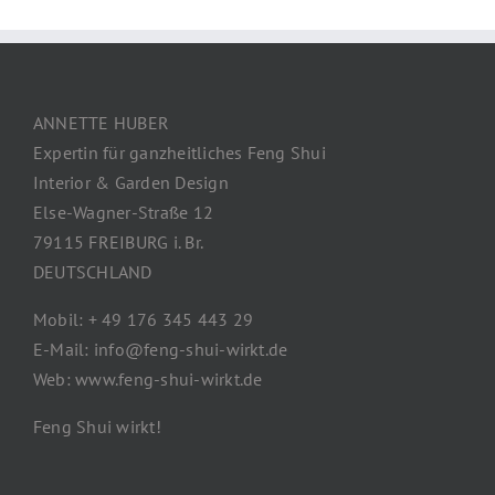
ANNETTE HUBER
Expertin für ganzheitliches Feng Shui
Interior & Garden Design
Else-Wagner-Straße 12
79115 FREIBURG i. Br.
DEUTSCHLAND
Mobil: + 49 176 345 443 29
E-Mail: info@feng-shui-wirkt.de
Web: www.feng-shui-wirkt.de
Feng Shui wirkt!