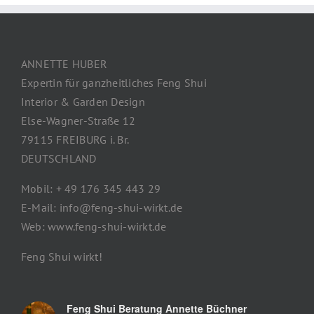
ANNETTE HUBER
Expertin für ganzheitliches Feng Shui
Interior & Garden Design
Else-Wagner-Straße 12
79115 FREIBURG i. Br.
DEUTSCHLAND
Mobil: + 49 176 345 443 29
E-Mail: info@feng-shui-wirkt.de
Web: www.feng-shui-wirkt.de
Feng Shui wirkt!
Feng Shui Beratung Annette Büchner